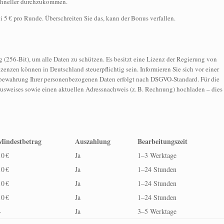
schneller durchzukommen.
 5 € pro Runde. Überschreiten Sie das, kann der Bonus verfallen.
(256-Bit), um alle Daten zu schützen. Es besitzt eine Lizenz der Regierung von
enzen können in Deutschland steuerpflichtig sein. Informieren Sie sich vor einer
fbewahrung Ihrer personenbezogenen Daten erfolgt nach DSGVO-Standard. Für die
ausweises sowie einen aktuellen Adressnachweis (z. B. Rechnung) hochladen – dies
Mindestbetrag
Auszahlung
Bearbeitungszeit
10 €
Ja
1–3 Werktage
10 €
Ja
1–24 Stunden
10 €
Ja
1–24 Stunden
10 €
Ja
1–24 Stunden
–
Ja
3–5 Werktage