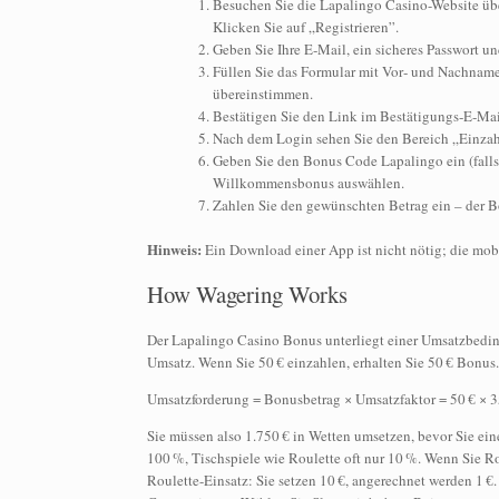
Besuchen Sie die Lapalingo Casino-Website übe
Klicken Sie auf „Registrieren”.
Geben Sie Ihre E‑Mail, ein sicheres Passwort 
Füllen Sie das Formular mit Vor‑ und Nachnam
übereinstimmen.
Bestätigen Sie den Link im Bestätigungs‑E‑Mai
Nach dem Login sehen Sie den Bereich „Einzah
Geben Sie den Bonus Code Lapalingo ein (falls 
Willkommensbonus auswählen.
Zahlen Sie den gewünschten Betrag ein – der Bo
Hinweis:
Ein Download einer App ist nicht nötig; die mobil
How Wagering Works
Der Lapalingo Casino Bonus unterliegt einer Umsatzbedi
Umsatz. Wenn Sie 50 € einzahlen, erhalten Sie 50 € Bonus.
Umsatzforderung = Bonusbetrag × Umsatzfaktor = 50 € × 3
Sie müssen also 1.750 € in Wetten umsetzen, bevor Sie ei
100 %, Tischspiele wie Roulette oft nur 10 %. Wenn Sie Ro
Roulette-Einsatz: Sie setzen 10 €, angerechnet werden 1 €. 