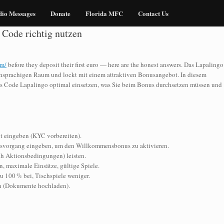
dio Messages
Donate
Florida MFC
Contact Us
Code richtig nutzen
om/
before they deposit their first euro — here are the honest answers. Das Lapalingo
chsprachigen Raum und lockt mit einem attraktiven Bonusangebot. In diesem
Bonus Code Lapalingo optimal einsetzen, was Sie beim Bonus durchsetzen müssen und
kt eingeben (KYC vorbereiten).
svorgang eingeben, um den Willkommensbonus zu aktivieren.
ch Aktionsbedingungen) leisten.
 maximale Einsätze, gültige Spiele.
u 100 % bei, Tischspiele weniger.
n (Dokumente hochladen).