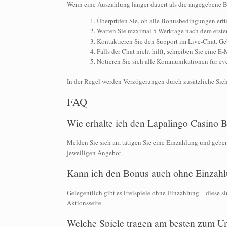
Wenn eine Auszahlung länger dauert als die angegebene Bea
Überprüfen Sie, ob alle Bonusbedingungen erf
Warten Sie maximal 5 Werktage nach dem erste
Kontaktieren Sie den Support im Live-Chat. Ge
Falls der Chat nicht hilft, schreiben Sie eine E
Notieren Sie sich alle Kommunikationen für ev
In der Regel werden Verzögerungen durch zusätzliche Sich
FAQ
Wie erhalte ich den Lapalingo Casino 
Melden Sie sich an, tätigen Sie eine Einzahlung und gebe
jeweiligen Angebot.
Kann ich den Bonus auch ohne Einzahl
Gelegentlich gibt es Freispiele ohne Einzahlung – diese 
Aktionsseite.
Welche Spiele tragen am besten zum U