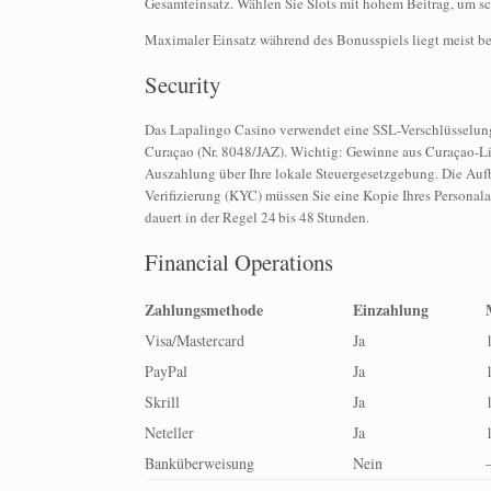
Gesamteinsatz. Wählen Sie Slots mit hohem Beitrag, um 
Maximaler Einsatz während des Bonusspiels liegt meist bei
Security
Das Lapalingo Casino verwendet eine SSL-Verschlüsselung 
Curaçao (Nr. 8048/JAZ). Wichtig: Gewinne aus Curaçao-Liz
Auszahlung über Ihre lokale Steuergesetzgebung. Die Au
Verifizierung (KYC) müssen Sie eine Kopie Ihres Personal
dauert in der Regel 24 bis 48 Stunden.
Financial Operations
Zahlungsmethode
Einzahlung
Visa/Mastercard
Ja
PayPal
Ja
Skrill
Ja
Neteller
Ja
Banküberweisung
Nein