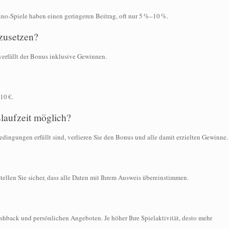
ino-Spiele haben einen geringeren Beitrag, oft nur 5 %–10 %.
zusetzen?
verfällt der Bonus inklusive Gewinnen.
10 €.
laufzeit möglich?
ingungen erfüllt sind, verlieren Sie den Bonus und alle damit erzielten Gewinne.
tellen Sie sicher, dass alle Daten mit Ihrem Ausweis übereinstimmen.
shback und persönlichen Angeboten. Je höher Ihre Spielaktivität, desto mehr