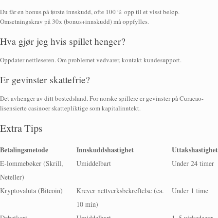
Du får en bonus på første innskudd, ofte 100 % opp til et visst beløp.
Omsetningskrav på 30x (bonus+innskudd) må oppfylles.
Hva gjør jeg hvis spillet henger?
Oppdater nettleseren. Om problemet vedvarer, kontakt kundesupport.
Er gevinster skattefrie?
Det avhenger av ditt bostedsland. For norske spillere er gevinster på Curacao-
lisensierte casinoer skattepliktige som kapitalinntekt.
Extra Tips
Betalingsmetode
Innskuddshastighet
Uttakshastighet
E-lommebøker (Skrill,
Umiddelbart
Under 24 timer
Neteller)
Kryptovaluta (Bitcoin)
Krever nettverksbekreftelse (ca.
Under 1 time
10 min)
Debetkort
Umiddelbart
1–5 virkedager