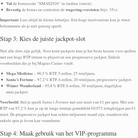
Vul
de bonuscode “XMAS2026” in (indien vereist).
Bevestig
wagering‑vereisten
de bonus en controleer de
(bijv. 35×).
Important:
Lees altijd de kleine lettertjes. Een hoge inzetvereiste kan je winst
belemmeren als je niet genoeg speelt.
Stap 3: Kies de juiste jackpot‑slot
Niet alle slots zijn gelijk. Voor kerst‑jackpots kun je het beste kiezen voor spellen
met een hoge RTP (return to player) en een progressieve jackpot. Enkele
voorbeelden die je bij Magius Casino vindt:
Mega Mistletoe
– 96,5 % RTP, 5‑rollen, 25 winlijnen.
Santa’s Fortune
– 97,2 % RTP, 4‑rollen, 20 winlijnen, progressieve jackpot.
Winter Wonderland
– 95,8 % RTP, 6‑rollen, 30 winlijnen, dagelijkse
mini‑jackpot.
Voorbeeld:
Stel je speelt
Santa’s Fortune
met een inzet van €1 per spin. Met een
RTP van 97,2 % kun je op de lange termijn gemiddeld €0,972 terugkrijgen per €1
inzet. De progressieve jackpot kan echter miljoenen waard zijn, waardoor één
enkele spin je leven kan veranderen.
Stap 4: Maak gebruik van het VIP‑programma