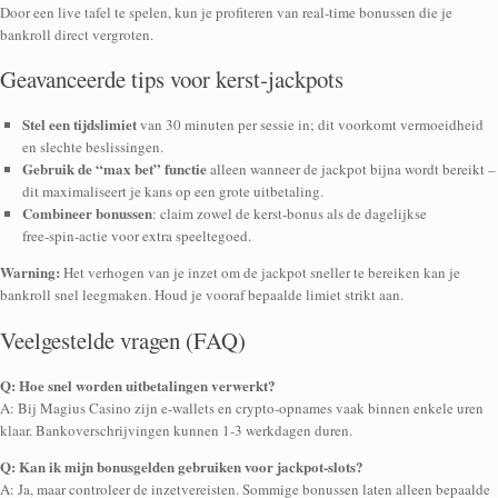
Door een live tafel te spelen, kun je profiteren van real‑time bonussen die je
bankroll direct vergroten.
Geavanceerde tips voor kerst‑jackpots
Stel een tijdslimiet
van 30 minuten per sessie in; dit voorkomt vermoeidheid
en slechte beslissingen.
Gebruik de “max bet” functie
alleen wanneer de jackpot bijna wordt bereikt –
dit maximaliseert je kans op een grote uitbetaling.
Combineer bonussen
: claim zowel de kerst‑bonus als de dagelijkse
free‑spin‑actie voor extra speeltegoed.
Warning:
Het verhogen van je inzet om de jackpot sneller te bereiken kan je
bankroll snel leegmaken. Houd je vooraf bepaalde limiet strikt aan.
Veelgestelde vragen (FAQ)
Q: Hoe snel worden uitbetalingen verwerkt?
A: Bij Magius Casino zijn e‑wallets en crypto‑opnames vaak binnen enkele uren
klaar. Bankoverschrijvingen kunnen 1‑3 werkdagen duren.
Q: Kan ik mijn bonusgelden gebruiken voor jackpot‑slots?
A: Ja, maar controleer de inzetvereisten. Sommige bonussen laten alleen bepaalde