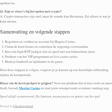
spellen toe.
Q: Zijn er risico’s bij het spelen met crypto?
A: Crypto‑transacties zijn snel, maar de waarde kan fluctueren. Zet alleen in wat je
kunt missen.
Samenvatting en volgende stappen
Registreer en verifieer je account bij Magius Casino.
Claim de kerst‑bonus en controleer de wagering‑voorwaarden.
Kies een high‑RTP jackpot‑slot en speel met een beheersbare inzet.
Profiteer van het VIP‑programma en live‑casino acties.
Houd je bankroll en tijdslimiet in de gaten.
Door deze stappen te volgen, vergroot je je kansen op een feestelijke uitbetaling
tijdens de kerstperiode.
Klaar om de kerst‑jackpot te grijpen?
Voor een platform dat al deze tools en meer
Magius Casino
biedt, bezoek
en start jouw winstgevende avontuur vandaag nog.
Speel altijd verantwoord. Zet limieten, neem pauzes en geniet van het spel.
Posted in
Uncategorized
.