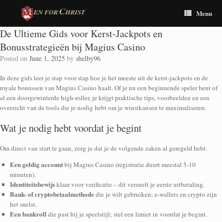
Menu
De Ultieme Gids voor Kerst‑Jackpots en
Bonusstrategieën bij Magius Casino
Posted on
June 1, 2025
by
shelby96
In deze gids leer je stap voor stap hoe je het meeste uit de kerst‑jackpots en de
royale bonussen van Magius Casino haalt. Of je nu een beginnende speler bent of
al een doorgewinterde high‑roller, je krijgt praktische tips, voorbeelden en een
overzicht van de tools die je nodig hebt om je winstkansen te maximaliseren.
Wat je nodig hebt voordat je begint
Om direct van start te gaan, zorg je dat je de volgende zaken al geregeld hebt:
Een geldig account
bij Magius Casino (registratie duurt meestal 5‑10
minuten).
Identiteitsbewijs
klaar voor verificatie – dit versnelt je eerste uitbetaling.
Bank- of cryptobetaalmethode
die je wilt gebruiken; e‑wallets en crypto zijn
het snelst.
Een bankroll
die past bij je speelstijl; stel een limiet in voordat je begint.