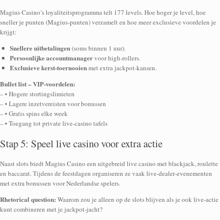
Magius Casino’s loyaliteitsprogramma telt 177 levels. Hoe hoger je level, hoe
sneller je punten (Magius‑punten) verzamelt en hoe meer exclusieve voordelen je
krijgt:
Snellere uitbetalingen
(soms binnen 1 uur).
Persoonlijke accountmanager
voor high‑rollers.
Exclusieve kerst‑toernooien
met extra jackpot‑kansen.
Bullet list – VIP‑voordelen:
– • Hogere stortingslimieten
– • Lagere inzetvereisten voor bonussen
– • Gratis spins elke week
– • Toegang tot private live‑casino tafels
Stap 5: Speel live casino voor extra actie
Naast slots biedt Magius Casino een uitgebreid live casino met blackjack, roulette
en baccarat. Tijdens de feestdagen organiseren ze vaak live‑dealer‑evenementen
met extra bonussen voor Nederlandse spelers.
Rhetorical question:
Waarom zou je alleen op de slots blijven als je ook live‑actie
kunt combineren met je jackpot‑jacht?