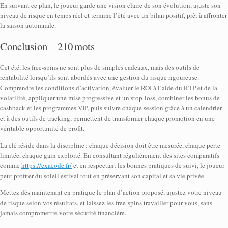
En suivant ce plan, le joueur garde une vision claire de son évolution, ajuste son
niveau de risque en temps réel et termine l’été avec un bilan positif, prêt à affronter
la saison automnale.
Conclusion – 210 mots
Cet été, les free‑spins ne sont plus de simples cadeaux, mais des outils de
rentabilité lorsqu’ils sont abordés avec une gestion du risque rigoureuse.
Comprendre les conditions d’activation, évaluer le ROI à l’aide du RTP et de la
volatilité, appliquer une mise progressive et un stop‑loss, combiner les bonus de
cashback et les programmes VIP, puis suivre chaque session grâce à un calendrier
et à des outils de tracking, permettent de transformer chaque promotion en une
véritable opportunité de profit.
La clé réside dans la discipline : chaque décision doit être mesurée, chaque perte
limitée, chaque gain exploité. En consultant régulièrement des sites comparatifs
comme
https://exacode.fr/
et en respectant les bonnes pratiques de suivi, le joueur
peut profiter du soleil estival tout en préservant son capital et sa vie privée.
Mettez dès maintenant en pratique le plan d’action proposé, ajustez votre niveau
de risque selon vos résultats, et laissez les free‑spins travailler pour vous, sans
jamais compromettre votre sécurité financière.