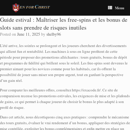
Menu
Guide estival : Maîtriser les free‑spins et les bonus de
slots sans prendre de risques inutiles
Posted on
June 11, 2025
by
shelby96
L’été arrive, les soirées se prolongent et les joueurs cherchent des divertissements
qui allient fun et rentabilité. Les machines à sous en ligne profitent de cette
période pour proposer des promotions alléchantes : tours gratuits, bonus de dépôt
et programmes de fidélité qui brillent sous le soleil. Les free‑spins sont devenus le
premier aimant pour les novices comme pour les habitués, car ils offrent la
possibilité de jouer sans miser son propre argent, tout en gardant la perspective
d’un gain réel.
Pour comparer les meilleures offres, consultez https://exacode.fr/. Ce site de
comparaison recense les promotions estivales, les exigences de mise et les plafonds
de gains, ce qui permet à chaque joueur de choisir le bonus le plus adapté à son
profil de risque.
Dans cet article, nous décortiquons cinq axes pratiques : comprendre le mécanisme
des tours gratuits, évaluer le vrai rendement d’un bonus, appliquer des stratégies de
mise contrôlée, exploiter les bonus complémentaires et enfin mettre en place un