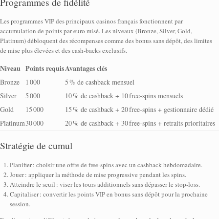
Programmes de fidélité
Les programmes VIP des principaux casinos français fonctionnent par
accumulation de points par euro misé. Les niveaux (Bronze, Silver, Gold,
Platinum) débloquent des récompenses comme des bonus sans dépôt, des limites
de mise plus élevées et des cash‑backs exclusifs.
Niveau
Points requis
Avantages clés
Bronze
1 000
5 % de cashback mensuel
Silver
5 000
10 % de cashback + 10 free‑spins mensuels
Gold
15 000
15 % de cashback + 20 free‑spins + gestionnaire dédié
Platinum
30 000
20 % de cashback + 30 free‑spins + retraits prioritaires
Stratégie de cumul
Planifier : choisir une offre de free‑spins avec un cashback hebdomadaire.
Jouer : appliquer la méthode de mise progressive pendant les spins.
Atteindre le seuil : viser les tours additionnels sans dépasser le stop‑loss.
Capitaliser : convertir les points VIP en bonus sans dépôt pour la prochaine
session.