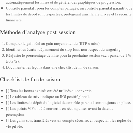
automatiquement les mises et de générer des graphiques de progression.
Contrôle parental : pour les comptes partagés, un contrôle parental garantit que
les limites de dépôt sont respectées, protégeant ainsi la vie privée et la sécurité
financière.
Méthode d’analyse post‑session
Comparer le gain réel au gain moyen attendu (RTP × mise).
Identifier les écarts : dépassement du stop‑loss, non‑respect du wagering.
Réajuster le pourcentage de mise pour la prochaine session (ex. : passer de 1 %
à 0,8 %).
Documenter les leçons dans une checklist de fin de saison.
Checklist de fin de saison
[ ] Tous les bonus expirés ont été utilisés ou convertis.
[ ] Le tableau de suivi indique un ROI positif global.
[ ] Les limites de dépôt du logiciel de contrôle parental sont toujours en place.
[ ] Les points VIP ont été convertis en récompenses avant la date de
péremption.
[ ] Les gains sont transférés vers un compte sécurisé, en respectant les règles de
vie privée.