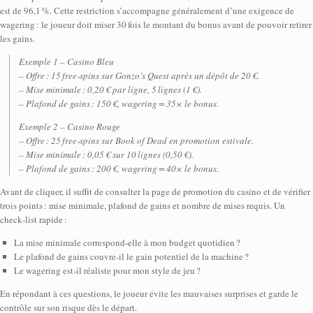
est de 96,1 %. Cette restriction s’accompagne généralement d’une exigence de
wagering : le joueur doit miser 30 fois le montant du bonus avant de pouvoir retirer
les gains.
Exemple 1 – Casino Bleu
– Offre : 15 free‑spins sur
Gonzo’s Quest
après un dépôt de 20 €.
– Mise minimale : 0,20 € par ligne, 5 lignes (1 €).
– Plafond de gains : 150 €, wagering = 35× le bonus.
Exemple 2 – Casino Rouge
– Offre : 25 free‑spins sur
Book of Dead
en promotion estivale.
– Mise minimale : 0,05 € sur 10 lignes (0,50 €).
– Plafond de gains : 200 €, wagering = 40× le bonus.
Avant de cliquer, il suffit de consulter la page de promotion du casino et de vérifier
trois points : mise minimale, plafond de gains et nombre de mises requis. Un
check‑list rapide :
La mise minimale correspond‑elle à mon budget quotidien ?
Le plafond de gains couvre‑il le gain potentiel de la machine ?
Le wagering est‑il réaliste pour mon style de jeu ?
En répondant à ces questions, le joueur évite les mauvaises surprises et garde le
contrôle sur son risque dès le départ.