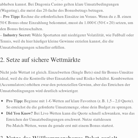
abheben kannst. Bei Dragonia Casino gelten klare Umsatzbedingungen
(Wagering), die meist das 20‑fache des Bonusbetrags betragen.
Pro Tipp:
–
Rechne die erforderlichen Einsätze im Voraus. Wenn du z. B. einen
50 € Bonus ohne Einzahlung bekommst, musst du 1.000 € (50 € × 20) setzen, um
den Bonus freizuschalten.
Industry Secret:
–
Wähle Sportarten mit niedrigerer Volatilität, wie Fußball oder
Tennis, weil du hier häufiger kleine Gewinne erzielen kannst, die die
Umsatzbedingungen schneller erfüllen.
2. Setze auf sichere Wettmärkte
Nicht jede Wettart ist gleich. Einzelwetten (Single Bets) sind für Bonus‑Umsätze
ideal, weil du die Kontrolle über Einsatzhöhe und Risiko behältst. Kombiwetten
(Accumulators) erhöhen zwar den potenziellen Gewinn, aber das Erreichen der
Umsatzbedingungen wird deutlich schwieriger.
Pro Tipp:
Beginne mit 1‑€‑Wetten auf klare Favoriten (z. B. 1,5 – 2,0 Quote).
So erreichst du die geforderte Umsatzmenge, ohne dein Budget zu sprengen.
Did You Know?
Bei Live‑Wetten kann die Quote schnell schwanken, was das
Erreichen der Umsatzbedingungen erschwert. Nutze stattdessen
Pre‑Match‑Wetten, wenn du gerade erst mit einem Bonus startest.