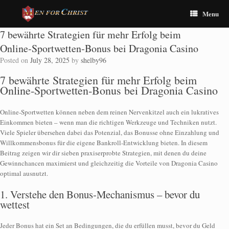
Menu
7 bewährte Strategien für mehr Erfolg beim
Online‑Sportwetten‑Bonus bei Dragonia Casino
Posted on
July 28, 2025
by
shelby96
7 bewährte Strategien für mehr Erfolg beim
Online‑Sportwetten‑Bonus bei Dragonia Casino
Online‑Sportwetten können neben dem reinen Nervenkitzel auch ein lukratives
Einkommen bieten – wenn man die richtigen Werkzeuge und Techniken nutzt.
Viele Spieler übersehen dabei das Potenzial, das Bonusse ohne Einzahlung und
Willkommensbonus für die eigene Bankroll-Entwicklung bieten. In diesem
Beitrag zeigen wir dir sieben praxiserprobte Strategien, mit denen du deine
Gewinnchancen maximierst und gleichzeitig die Vorteile von Dragonia Casino
optimal ausnutzt.
1. Verstehe den Bonus‑Mechanismus – bevor du
wettest
Jeder Bonus hat ein Set an Bedingungen, die du erfüllen musst, bevor du Geld