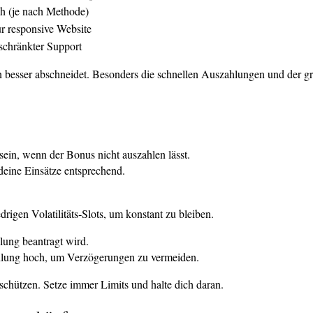
 h (je nach Methode)
ur responsive Website
schränkter Support
chen besser abschneidet. Besonders die schnellen Auszahlungen und der
ein, wenn der Bonus nicht auszahlen lässt.
 deine Einsätze entsprechend.
rigen Volatilitäts‑Slots, um konstant zu bleiben.
lung beantragt wird.
hlung hoch, um Verzögerungen zu vermeiden.
 schützen. Setze immer Limits und halte dich daran.