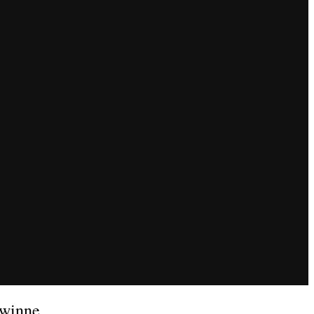
ewinne