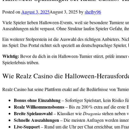
Posted on
August 3, 2025
August 3, 2025
by
shelby96
Viele Spieler lieben Halloween‑Events, weil sie besondere Turniere un
Auszahlungen nicht verpasst. Ohne Struktur laufen Spieler Gefahr, ih
Ein weiterer Stolperstein ist die Auswahl des richtigen Anbieters. 
ins Spiel: Das Portal richtet sich speziell an deutschsprachige Spieler
Wichtig:
Bevor du dich in ein Halloween‑Turnier stürzt, prüfe imme
Spielerlebnis trüben.
Wie Realz Casino die Halloween‑Herausforde
Realz Casino hat seine Plattform exakt auf die Bedürfnisse von Turni
Bonus ohne Einzahlung
– Sofortiger Spielstart, kein Risiko f
Realz Willkommensbonus
– Bis zu 200 % extra auf die erste E
Breite Spielauswahl
– Klassiker wie
Dragonia
stehen neben vi
Schnelle Auszahlungen
– Die meisten Anfragen werden innerh
Live‑Support
– Rund um die Uhr per Chat erreichbar, um Frage