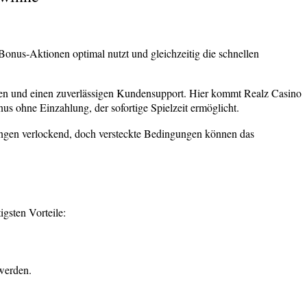
 Bonus‑Aktionen optimal nutzt und gleichzeitig die schnellen
ungen und einen zuverlässigen Kundensupport. Hier kommt Realz Casino
s ohne Einzahlung, der sofortige Spielzeit ermöglicht.
lingen verlockend, doch versteckte Bedingungen können das
igsten Vorteile:
 werden.