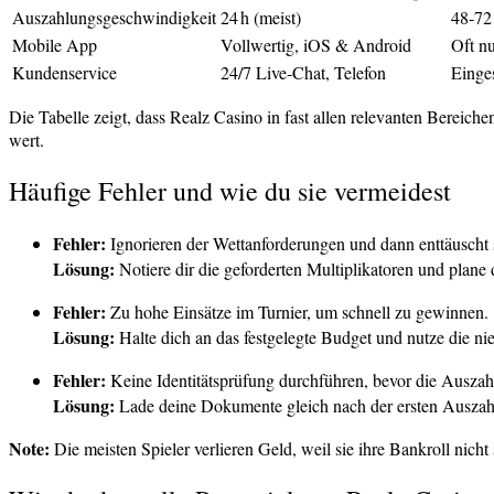
Auszahlungsgeschwindigkeit
24 h (meist)
48‑72
Mobile App
Vollwertig, iOS & Android
Oft n
Kundenservice
24/7 Live‑Chat, Telefon
Einge
Die Tabelle zeigt, dass Realz Casino in fast allen relevanten Berei
wert.
Häufige Fehler und wie du sie vermeidest
Fehler:
Ignorieren der Wettanforderungen und dann enttäuscht s
Lösung:
Notiere dir die geforderten Multiplikatoren und plane
Fehler:
Zu hohe Einsätze im Turnier, um schnell zu gewinnen.
Lösung:
Halte dich an das festgelegte Budget und nutze die nied
Fehler:
Keine Identitätsprüfung durchführen, bevor die Auszah
Lösung:
Lade deine Dokumente gleich nach der ersten Ausza
Note:
Die meisten Spieler verlieren Geld, weil sie ihre Bankroll nicht