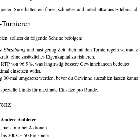
ler: Sie erhalten ein faires, schnelles und unterhaltsames Erlebnis, o
‑Turnieren
n, solltest du folgende Schritte befolgen:
e Einzahlung
und hast genug Zeit, dich mit den Turnierregeln vertraut
aft, ohne zusätzliches Eigenkapital zu riskieren.
n RTP von 96,5 %, was langfristig bessere Gewinnchancen bedeutet.
mal einsetzen willst.
g 30‑mal umgesetzt werden, bevor du Gewinne auszahlen lassen kanns
spezielle Limits für maximale Einsätze pro Runde.
renz
Andere Anbieter
, meist nur bei Aktionen
bis 300 € + 50 Freispiele