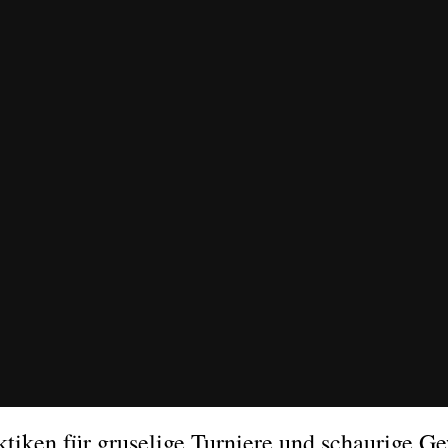
tiken für gruselige Turniere und schaurige G