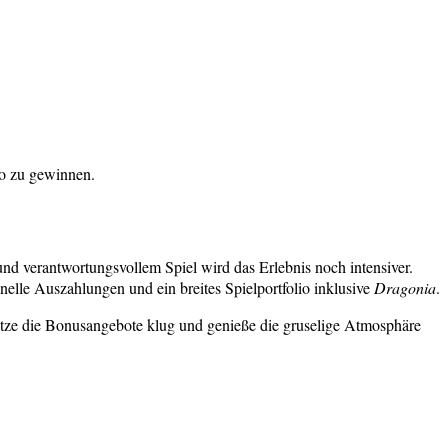
no zu gewinnen.
und verantwortungsvollem Spiel wird das Erlebnis noch intensiver.
hnelle Auszahlungen und ein breites Spielportfolio inklusive
Dragonia
.
 nutze die Bonusangebote klug und genieße die gruselige Atmosphäre