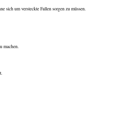
hne sich um versteckte Fallen sorgen zu müssen.
 zu machen.
t.