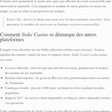
Certains slots permettent le mode auto‑spin, qui effectue des tours consécutifs sans
intervention manuelle. Cela augmente le nombre de mises placées en moins de
temps, ce qui accélère la progression du jackpot.
Expert Tip : Activez le mode auto‑spin avec la mise minimale autorisée. Vous
maximisez le nombre de tours tout en limitant vos pertes potentielles.
Comment
Stake Casino
se démarque des autres
plateformes
Lorsque vous cherchez un site fiable, plusieurs critères sont cruciaux : licence,
rapidité des retraits, variété de jeux et support client.
Stake Casino
coche toutes
ces cases.
Licence officielle : délivrée par une autorité reconnue, garantissant le respect
des normes de jeu équitable.
Retraits ultra‑rapides : les gains en Bitcoin sont généralement traités en moins
de 30 minutes.
Catalogue étendu : plus de 2 000 jeux, incluant les slots à jackpot les plus
populaires.
Support 24/7 : un service client disponible en français, prêt à répondre à toutes
vos questions.
Cette combinaison fait de
Stake Casino
le site officiel où les joueurs francophones