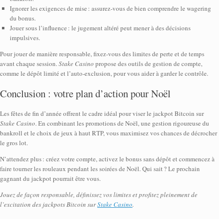
Ignorer les exigences de mise : assurez‑vous de bien comprendre le wagering
du bonus.
Jouer sous l’influence : le jugement altéré peut mener à des décisions
impulsives.
Pour jouer de manière responsable, fixez‑vous des limites de perte et de temps
avant chaque session.
Stake Casino
propose des outils de gestion de compte,
comme le dépôt limité et l’auto‑exclusion, pour vous aider à garder le contrôle.
Conclusion : votre plan d’action pour Noël
Les fêtes de fin d’année offrent le cadre idéal pour viser le jackpot Bitcoin sur
Stake Casino
. En combinant les promotions de Noël, une gestion rigoureuse du
bankroll et le choix de jeux à haut RTP, vous maximisez vos chances de décrocher
le gros lot.
N’attendez plus : créez votre compte, activez le bonus sans dépôt et commencez à
faire tourner les rouleaux pendant les soirées de Noël. Qui sait ? Le prochain
gagnant du jackpot pourrait être vous.
Jouez de façon responsable, définissez vos limites et profitez pleinement de
l’excitation des jackpots Bitcoin sur
Stake Casino
.