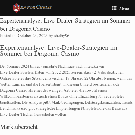
Menu
Expertenanalyse: Live‑Dealer‑Strategien im Sommer
bei Dragonia Casino
Posted on
October 23, 2025
by
shelby96
Expertenanalyse: Live‑Dealer‑Strategien im
Sommer bei Dragonia Casino
Der Sommer 2024 bringt vermehrte Nachfrage nach interaktiven
Live‑Dealer‑Spielen. Daten von 2022‑2023 zeigen, dass 42 % der deutschen
Online‑Spieler ihre Sitzungen zwischen 18 Uhr und 22 Uhr absolvieren, wenn das
Wetter warm ist und die Freizeit steigt. In diesem Umfeld positioniert sich
Dragonia Casino als einer der wenigen Anbieter, die sowohl einen
Willkommensbonus als auch einen Bonus ohne Einzahlung für neue Spieler
bereitstellen. Die Analyse prüft Marktbedingungen, Leistungskennzahlen, Trends,
Benchmarks und gibt strategische Empfehlungen für Spieler, die das Beste aus
Live‑Dealer‑Tischen herausholen wollen.
Marktübersicht