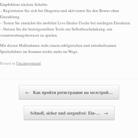
Empfohlene nächste Schritte
– Registrieren Sie sich bei Dragonia und aktivieren Sie den Bonus ohne
Einzahlung.
– Testen Sie zunächst die mobilen Live‑Dealer‑Tische bei niedrigen Einsätzen.
– Nutzen Sie die bereitgestellten Tools zur Selbstbeschränkung, um
verantwortungsbewusst zu spielen.
Mit diesen Maßnahmen steht einem erfolgreichen und unterhaltsamen
Spielerlebnis im Sommer nichts mehr im Wege.
Posted in
Uncategorized
.
Post navigation
←
Как пройти регистрацию на мелстрой…
Schnell, sicher und sorgenfrei: Ein‑…
→