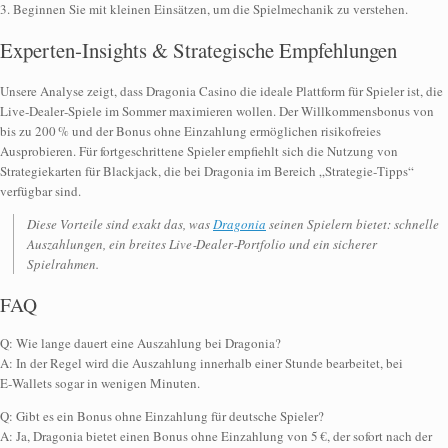
3. Beginnen Sie mit kleinen Einsätzen, um die Spielmechanik zu verstehen.
Experten‑Insights & Strategische Empfehlungen
Unsere Analyse zeigt, dass Dragonia Casino die ideale Plattform für Spieler ist, die
Live‑Dealer‑Spiele im Sommer maximieren wollen. Der Willkommensbonus von
bis zu 200 % und der Bonus ohne Einzahlung ermöglichen risikofreies
Ausprobieren. Für fortgeschrittene Spieler empfiehlt sich die Nutzung von
Strategiekarten für Blackjack, die bei Dragonia im Bereich „Strategie‑Tipps“
verfügbar sind.
Diese Vorteile sind exakt das, was
Dragonia
seinen Spielern bietet: schnelle
Auszahlungen, ein breites Live‑Dealer‑Portfolio und ein sicherer
Spielrahmen.
FAQ
Q: Wie lange dauert eine Auszahlung bei Dragonia?
A: In der Regel wird die Auszahlung innerhalb einer Stunde bearbeitet, bei
E‑Wallets sogar in wenigen Minuten.
Q: Gibt es ein Bonus ohne Einzahlung für deutsche Spieler?
A: Ja, Dragonia bietet einen Bonus ohne Einzahlung von 5 €, der sofort nach der