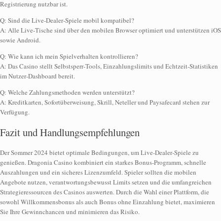
Registrierung nutzbar ist.
Q: Sind die Live‑Dealer‑Spiele mobil kompatibel?
A: Alle Live‑Tische sind über den mobilen Browser optimiert und unterstützen iOS
sowie Android.
Q: Wie kann ich mein Spielverhalten kontrollieren?
A: Das Casino stellt Selbstsperr‑Tools, Einzahlungslimits und Echtzeit‑Statistiken
im Nutzer‑Dashboard bereit.
Q: Welche Zahlungsmethoden werden unterstützt?
A: Kreditkarten, Sofortüberweisung, Skrill, Neteller und Paysafecard stehen zur
Verfügung.
Fazit und Handlungsempfehlungen
Der Sommer 2024 bietet optimale Bedingungen, um Live‑Dealer‑Spiele zu
genießen. Dragonia Casino kombiniert ein starkes Bonus‑Programm, schnelle
Auszahlungen und ein sicheres Lizenzumfeld. Spieler sollten die mobilen
Angebote nutzen, verantwortungsbewusst Limits setzen und die umfangreichen
Strategieressourcen des Casinos auswerten. Durch die Wahl einer Plattform, die
sowohl Willkommensbonus als auch Bonus ohne Einzahlung bietet, maximieren
Sie Ihre Gewinnchancen und minimieren das Risiko.