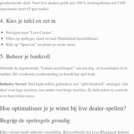
geselecteerde slots. Voor live dealers geldt een 100 % stortingsbonus tot €100
(maximale inzet €5 per ronde).
4. Kies je tafel en zet in
Navigeer naar “Live Casino”.
Filter op speltype, inzet en taal (Nederlands beschikbaar).
Klik op “Speel nu” en plaats je eerste inzet.
5. Beheer je bankroll
Gebruik de ingebouwde “Limiet‑instellingen” om een dag‑ of sessielimiet in te
stellen. Dit voorkomt overbesteding en houdt het spel leuk.
Industry Secret:
Veel high‑rollers gebruiken een “split‑bankroll”‑strategie: één
deel voor lage inzetten, een ander voor hoge inzetten. Zo behouden ze controle
over hun totale risico.
Hoe optimaliseer je je winst bij live dealer‑spellen?
Begrijp de spelregels grondig
Elke variant heeft subtiele verschillen. Bijvoorbeeld, bij Live Blackjack Infinite