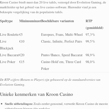
Kroon Casino biedt meer dan 20 live tafels, verzorgd door Evolution Gaming, de
marktleider op het gebied van live casino‑software. Hieronder vind je een
beknopte vergelijking van de populairste tafels.
Speltype
Minimuminzet
Beschikbare varianten
RTP
(gemiddeld)
Live Roulette
€5
Europees, Frans, Multi‑Wheel
97,3 %
Live
€10
Classic, Infinite, Perfect Pairs
99,5 %
Blackjack
Live Baccarat
€20
Punto / Banco, Speed Baccarat
98,9 %
Live Poker
€15
Casino Hold’em, Three Card
98,0 %
Poker
De RTP‑cijfers (Return to Player) zijn gebaseerd op de standaardversies van
Evolution Gaming.
Unieke kenmerken van Kroon Casino
Snelle uitbetalingen:
Zoals eerder genoemd, verwerkt Kroon Casino de meeste
uitbetalingen binnen één werkdag.