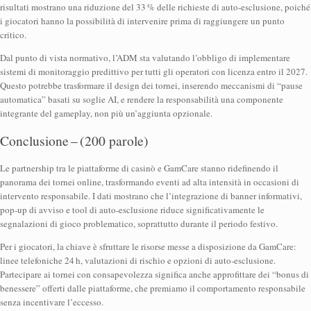
risultati mostrano una riduzione del 33 % delle richieste di auto‑esclusione, poiché
i giocatori hanno la possibilità di intervenire prima di raggiungere un punto
critico.
Dal punto di vista normativo, l’ADM sta valutando l’obbligo di implementare
sistemi di monitoraggio predittivo per tutti gli operatori con licenza entro il 2027.
Questo potrebbe trasformare il design dei tornei, inserendo meccanismi di “pause
automatica” basati su soglie AI, e rendere la responsabilità una componente
integrante del gameplay, non più un’aggiunta opzionale.
Conclusione – (200 parole)
Le partnership tra le piattaforme di casinò e GamCare stanno ridefinendo il
panorama dei tornei online, trasformando eventi ad alta intensità in occasioni di
intervento responsabile. I dati mostrano che l’integrazione di banner informativi,
pop‑up di avviso e tool di auto‑esclusione riduce significativamente le
segnalazioni di gioco problematico, soprattutto durante il periodo festivo.
Per i giocatori, la chiave è sfruttare le risorse messe a disposizione da GamCare:
linee telefoniche 24 h, valutazioni di rischio e opzioni di auto‑esclusione.
Partecipare ai tornei con consapevolezza significa anche approfittare dei “bonus di
benessere” offerti dalle piattaforme, che premiamo il comportamento responsabile
senza incentivare l’eccesso.