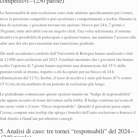
competitivi – (250 parole)
Le funzionalità di auto‑esclusione sono state adattate specificamente per i tornei,
dove la pressione competitiva può accelerare i comportamenti a rischio. Durante la
fase di iscrizione, i giocatori trovano tre opzioni: blocco per 24 h, 7 giorni o
30 giorni, tutte attivabili con un singolo click. Una volta selezionata, il sistema
disattiva la possibilità di partecipare a qualsiasi torneo, ma mantiene l’accesso alle
altre aree del sito per consentire una transizione graduale.
Gli studi accademici condotti dall’Università di Bologna hanno analizzato i dati
di 12 000 auto‑esclusioni nel 2023. I risultati mostrano che i giocatori che hanno
scelto l’opzione di 7 giorni hanno registrato una diminuzione del 35 % delle
puntate totali al ritorno, rispetto a chi ha optato per un blocco di 24 h
(diminuzione del 12 %). Inoltre, il tasso di recidiva è stato più basso (8 % contro
15 %) tra chi ha usufruito di un periodo di esclusione più lungo.
Le piattaforme comunicano queste opzioni tramite un “badge di responsabilità”
che appare accanto al nome del torneo nella lobby. Il badge contiene un’icona di
un cuore verde e il testo “Gioco responsabile”. Quando il giocatore passa sopra
l’icona, compare una tooltip che spiega i benefici dell’auto‑esclusione e fornisce il
link diretto a GamCare per ulteriori consigli.
5. Analisi di caso: tre tornei “responsabili” del 2024 –