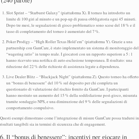
(240 parole)
Slot Sprint – “Starburst Galaxy” (piattaforma X). Il torneo ha introdotto un
limite di 100 giri al minuto e un pop‑up di pausa obbligatoria ogni 45 minuti.
Dopo tre mesi, le segnalazioni di gioco problematico sono scese del 18 % e il
tasso di completamento del torneo è aumentato del 7 %.
Poker Prodigy – “High Roller Texas Hold’em” (piattaforma Y). Grazie a una
partnership con GamCare, è stato implementato un sistema di monitoraggio del
“wagering ratio” in tempo reale. I giocatori con un rapporto superiore a 5 : 1
hanno ricevuto una notifica di auto‑esclusione temporanea. Il risultato: una
riduzione del 22 % delle richieste di assistenza legate a dipendenza.
Live Dealer Blitz – “Blackjack Night” (piattaforma Z). Questo torneo ha offerto
un “bonus di benessere” del 10 % sul deposito per chi completa un
questionario di valutazione del rischio fornito da GamCare. I partecipanti
hanno mostrato un aumento del 15 % della soddisfazione post‑gioco, misurata
tramite sondaggio NPS, e una diminuzione del 9 % delle segnalazioni di
comportamento compulsivo.
Questi esempi dimostrano come l’integrazione di misure GamCare possa tradursi in
risultati tangibili sia in termini di sicurezza che di engagement.
6. Il “bonus di benessere”: incentivi per giocare in