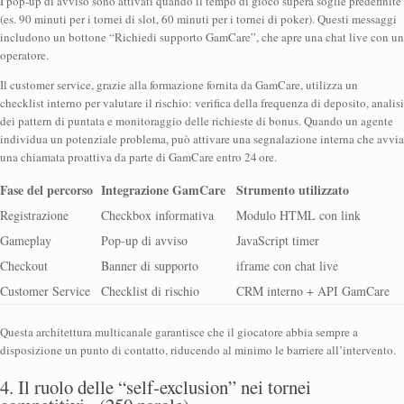
I pop‑up di avviso sono attivati quando il tempo di gioco supera soglie predefinite
(es. 90 minuti per i tornei di slot, 60 minuti per i tornei di poker). Questi messaggi
includono un bottone “Richiedi supporto GamCare”, che apre una chat live con un
operatore.
Il customer service, grazie alla formazione fornita da GamCare, utilizza un
checklist interno per valutare il rischio: verifica della frequenza di deposito, analisi
dei pattern di puntata e monitoraggio delle richieste di bonus. Quando un agente
individua un potenziale problema, può attivare una segnalazione interna che avvia
una chiamata proattiva da parte di GamCare entro 24 ore.
Fase del percorso
Integrazione GamCare
Strumento utilizzato
Registrazione
Checkbox informativa
Modulo HTML con link
Gameplay
Pop‑up di avviso
JavaScript timer
Checkout
Banner di supporto
iframe con chat live
Customer Service
Checklist di rischio
CRM interno + API GamCare
Questa architettura multicanale garantisce che il giocatore abbia sempre a
disposizione un punto di contatto, riducendo al minimo le barriere all’intervento.
4. Il ruolo delle “self‑exclusion” nei tornei