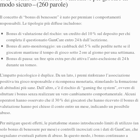
modo sicuro – (260 parole)
Il concetto di “bonus di benessere” è nato per premiare i comportamenti
responsabili. Le tipologie più diffuse includono:
Bonus di valutazione del rischio: un credito del 10 % sul deposito per chi
completa il questionario GamCare entro 24 h dall’iscrizione.
Bonus di auto‑monitoraggio: un cashback del 5 % sulle perdite nette se il
giocatore mantiene il tempo di gioco sotto 2 ore al giorno per una settimana.
Bonus di pausa: un free spin extra per chi attiva l’auto‑esclusione di 24 h
durante un torneo.
L’impatto psicologico è duplice. Da un lato, i premi rinforzano l’associazione
positiva tra gioco responsabile e ricompensa monetaria, stimolando la formazione
di abitudini più sane. Dall’altro, c’è il rischio di “gaming the system”, ovvero di
sfruttare i bonus senza realizzare un vero cambiamento comportamentale. Alcuni
operatori hanno osservato che il 30 % dei giocatori che hanno ricevuto il bonus di
valutazione hanno poi chiuso il conto entro un mese, indicando un possibile
abuso.
Per mitigare questi effetti, le piattaforme stanno introducendo limiti di utilizzo (un
solo bonus di benessere per mese) e controlli incrociati con i dati di GamCare, che
segnalano eventuali pattern di abuso. In questo modo, i bonus continuano a