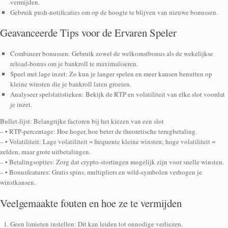
vermijden.
Gebruik push‑notificaties om op de hoogte te blijven van nieuwe bonussen.
Geavanceerde Tips voor de Ervaren Speler
Combineer bonussen: Gebruik zowel de welkomstbonus als de wekelijkse
reload‑bonus om je bankroll te maximaliseren.
Speel met lage inzet: Zo kun je langer spelen en meer kansen benutten op
kleine winsten die je bankroll laten groeien.
Analyseer spelstatistieken: Bekijk de RTP en volatiliteit van elke slot voordat
je inzet.
Bullet‑lijst: Belangrijke factoren bij het kiezen van een slot
– • RTP‑percentage: Hoe hoger, hoe beter de theoretische terugbetaling.
– • Volatiliteit: Lage volatiliteit = frequente kleine winsten; hoge volatiliteit =
zelden, maar grote uitbetalingen.
– • Betalingsopties: Zorg dat crypto‑stortingen mogelijk zijn voor snelle winsten.
– • Bonusfeatures: Gratis spins, multipliers en wild‑symbolen verhogen je
winstkansen.
Veelgemaakte fouten en hoe ze te vermijden
Geen limieten instellen: Dit kan leiden tot onnodige verliezen.