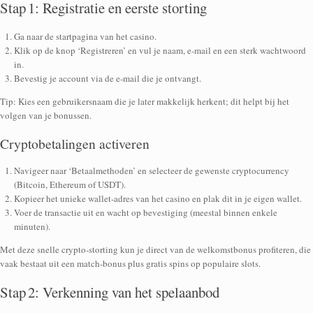
Stap 1: Registratie en eerste storting
Ga naar de startpagina van het casino.
Klik op de knop ‘Registreren’ en vul je naam, e‑mail en een sterk wachtwoord
in.
Bevestig je account via de e‑mail die je ontvangt.
Tip: Kies een gebruikersnaam die je later makkelijk herkent; dit helpt bij het
volgen van je bonussen.
Cryptobetalingen activeren
Navigeer naar ‘Betaalmethoden’ en selecteer de gewenste cryptocurrency
(Bitcoin, Ethereum of USDT).
Kopieer het unieke wallet‑adres van het casino en plak dit in je eigen wallet.
Voer de transactie uit en wacht op bevestiging (meestal binnen enkele
minuten).
Met deze snelle crypto‑storting kun je direct van de welkomstbonus profiteren, die
vaak bestaat uit een match‑bonus plus gratis spins op populaire slots.
Stap 2: Verkenning van het spelaanbod