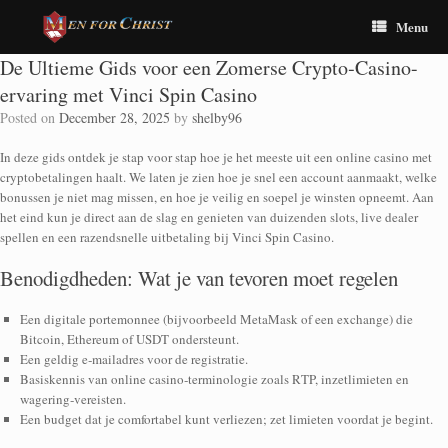
Menu
De Ultieme Gids voor een Zomerse Crypto‑Casino-
ervaring met Vinci Spin Casino
Posted on
December 28, 2025
by
shelby96
In deze gids ontdek je stap voor stap hoe je het meeste uit een online casino met
cryptobetalingen haalt. We laten je zien hoe je snel een account aanmaakt, welke
bonussen je niet mag missen, en hoe je veilig en soepel je winsten opneemt. Aan
het eind kun je direct aan de slag en genieten van duizenden slots, live dealer
spellen en een razendsnelle uitbetaling bij Vinci Spin Casino.
Benodigdheden: Wat je van tevoren moet regelen
Een digitale portemonnee (bijvoorbeeld MetaMask of een exchange) die
Bitcoin, Ethereum of USDT ondersteunt.
Een geldig e‑mailadres voor de registratie.
Basiskennis van online casino‑terminologie zoals RTP, inzetlimieten en
wagering‑vereisten.
Een budget dat je comfortabel kunt verliezen; zet limieten voordat je begint.