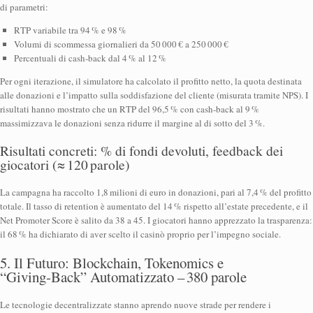
di parametri:
RTP variabile tra 94 % e 98 %
Volumi di scommessa giornalieri da 50 000 € a 250 000 €
Percentuali di cash‑back dal 4 % al 12 %
Per ogni iterazione, il simulatore ha calcolato il profitto netto, la quota destinata
alle donazioni e l’impatto sulla soddisfazione del cliente (misurata tramite NPS). I
risultati hanno mostrato che un RTP del 96,5 % con cash‑back al 9 %
massimizzava le donazioni senza ridurre il margine al di sotto del 3 %.
Risultati concreti: % di fondi devoluti, feedback dei
giocatori (≈ 120 parole)
La campagna ha raccolto 1,8 milioni di euro in donazioni, pari al 7,4 % del profitto
totale. Il tasso di retention è aumentato del 14 % rispetto all’estate precedente, e il
Net Promoter Score è salito da 38 a 45. I giocatori hanno apprezzato la trasparenza:
il 68 % ha dichiarato di aver scelto il casinò proprio per l’impegno sociale.
5. Il Futuro: Blockchain, Tokenomics e
“Giving‑Back” Automatizzato – 380 parole
Le tecnologie decentralizzate stanno aprendo nuove strade per rendere i