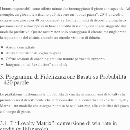
I bonus responsabili sono offerte mirate che incoraggiano il gioco consapevole. Ad
esempio, un giocatore a rischio può ricevere un “bonus pausa”: 20 % di credito
extra se non gioca per 48 ore consecutive. Inoltre, i limiti di deposito giornaliero
possono essere auto‑imposti in base al profilo di rischio, con soglie suggerite dal
modello predittivo. Queste misure non solo proteggono il cliente, ma migliorano
la reputazione del casinò, creando un circolo virtuoso di fiducia.
Azioni consigliate
Attivare notifiche di soglia di spesa.
Offrire sessioni di coaching gratuito tramite partner di supporto.
Integrare un “self‑exclusion” a un click.
3. Programmi di Fidelizzazione Basati su Probabilità
– 420 parole
Le piattaforme trasformano le probabilità di vincita in meccanismi di loyalty che
premiano sia il divertimento che la responsabilità. Il concetto chiave è la “Loyalty
Matrix”, un modello che assegna punti in base al win‑rate, alla volatilità del gioco
e al tempo di gioco.
3.1. Il “Loyalty Matrix”: conversione di win‑rate in
crediti (≈ 180 parole)