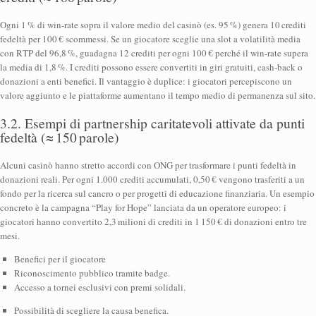
Ogni 1 % di win‑rate sopra il valore medio del casinò (es. 95 %) genera 10 crediti
fedeltà per 100 € scommessi. Se un giocatore sceglie una slot a volatilità media
con RTP del 96,8 %, guadagna 12 crediti per ogni 100 € perché il win‑rate supera
la media di 1,8 %. I crediti possono essere convertiti in giri gratuiti, cash‑back o
donazioni a enti benefici. Il vantaggio è duplice: i giocatori percepiscono un
valore aggiunto e le piattaforme aumentano il tempo medio di permanenza sul sito.
3.2. Esempi di partnership caritatevoli attivate da punti
fedeltà (≈ 150 parole)
Alcuni casinò hanno stretto accordi con ONG per trasformare i punti fedeltà in
donazioni reali. Per ogni 1.000 crediti accumulati, 0,50 € vengono trasferiti a un
fondo per la ricerca sul cancro o per progetti di educazione finanziaria. Un esempio
concreto è la campagna “Play for Hope” lanciata da un operatore europeo: i
giocatori hanno convertito 2,3 milioni di crediti in 1 150 € di donazioni entro tre
mesi.
Benefici per il giocatore
Riconoscimento pubblico tramite badge.
Accesso a tornei esclusivi con premi solidali.
Possibilità di scegliere la causa benefica.