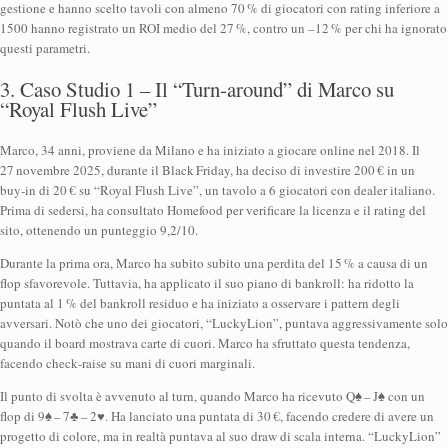
gestione e hanno scelto tavoli con almeno 70 % di giocatori con rating inferiore a
1500 hanno registrato un ROI medio del 27 %, contro un –12 % per chi ha ignorato
questi parametri.
3. Caso Studio 1 – Il “Turn‑around” di Marco su
“Royal Flush Live”
Marco, 34 anni, proviene da Milano e ha iniziato a giocare online nel 2018. Il
27 novembre 2025, durante il Black Friday, ha deciso di investire 200 € in un
buy‑in di 20 € su “Royal Flush Live”, un tavolo a 6 giocatori con dealer italiano.
Prima di sedersi, ha consultato Homefood per verificare la licenza e il rating del
sito, ottenendo un punteggio 9,2/10.
Durante la prima ora, Marco ha subito subito una perdita del 15 % a causa di un
flop sfavorevole. Tuttavia, ha applicato il suo piano di bankroll: ha ridotto la
puntata al 1 % del bankroll residuo e ha iniziato a osservare i pattern degli
avversari. Notò che uno dei giocatori, “LuckyLion”, puntava aggressivamente solo
quando il board mostrava carte di cuori. Marco ha sfruttato questa tendenza,
facendo check‑raise su mani di cuori marginali.
Il punto di svolta è avvenuto al turn, quando Marco ha ricevuto Q♠ – J♠ con un
flop di 9♠ – 7♣ – 2♥. Ha lanciato una puntata di 30 €, facendo credere di avere un
progetto di colore, ma in realtà puntava al suo draw di scala interna. “LuckyLion”