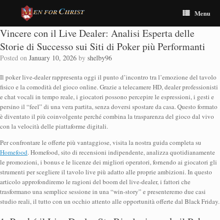
Menu
Vincere con il Live Dealer: Analisi Esperta delle
Storie di Successo sui Siti di Poker più Performanti
Posted on
January 10, 2026
by
shelby96
Il poker live‑dealer rappresenta oggi il punto d’incontro tra l’emozione del tavolo
fisico e la comodità del gioco online. Grazie a telecamere HD, dealer professionisti
e chat vocali in tempo reale, i giocatori possono percepire le espressioni, i gesti e
persino il “feel” di una vera partita, senza doversi spostare da casa. Questo formato
è diventato il più coinvolgente perché combina la trasparenza del gioco dal vivo
con la velocità delle piattaforme digitali.
Per confrontare le offerte più vantaggiose, visita la nostra guida completa su
Homefood
. Homefood, sito di recensioni indipendente, analizza quotidianamente
le promozioni, i bonus e le licenze dei migliori operatori, fornendo ai giocatori gli
strumenti per scegliere il tavolo live più adatto alle proprie ambizioni. In questo
articolo approfondiremo le ragioni del boom del live‑dealer, i fattori che
trasformano una semplice sessione in una “win‑story” e presenteremo due casi
studio reali, il tutto con un occhio attento alle opportunità offerte dal Black Friday.