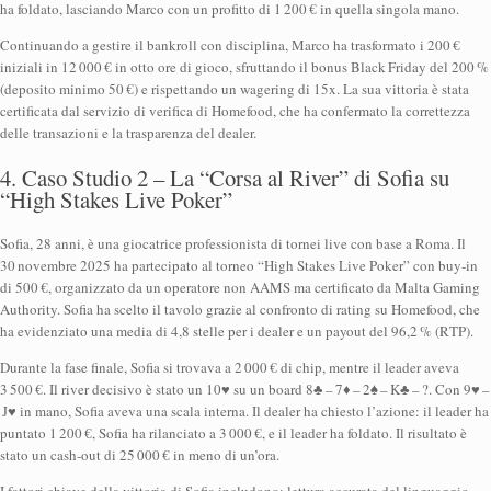
ha foldato, lasciando Marco con un profitto di 1 200 € in quella singola mano.
Continuando a gestire il bankroll con disciplina, Marco ha trasformato i 200 €
iniziali in 12 000 € in otto ore di gioco, sfruttando il bonus Black Friday del 200 %
(deposito minimo 50 €) e rispettando un wagering di 15x. La sua vittoria è stata
certificata dal servizio di verifica di Homefood, che ha confermato la correttezza
delle transazioni e la trasparenza del dealer.
4. Caso Studio 2 – La “Corsa al River” di Sofia su
“High Stakes Live Poker”
Sofia, 28 anni, è una giocatrice professionista di tornei live con base a Roma. Il
30 novembre 2025 ha partecipato al torneo “High Stakes Live Poker” con buy‑in
di 500 €, organizzato da un operatore non AAMS ma certificato da Malta Gaming
Authority. Sofia ha scelto il tavolo grazie al confronto di rating su Homefood, che
ha evidenziato una media di 4,8 stelle per i dealer e un payout del 96,2 % (RTP).
Durante la fase finale, Sofia si trovava a 2 000 € di chip, mentre il leader aveva
3 500 €. Il river decisivo è stato un 10♥ su un board 8♣ – 7♦ – 2♠ – K♣ – ?. Con 9♥ –
J♥ in mano, Sofia aveva una scala interna. Il dealer ha chiesto l’azione: il leader ha
puntato 1 200 €, Sofia ha rilanciato a 3 000 €, e il leader ha foldato. Il risultato è
stato un cash‑out di 25 000 € in meno di un’ora.