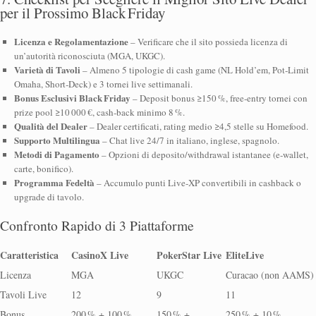
per il Prossimo Black Friday
Licenza e Regolamentazione
– Verificare che il sito possieda licenza di
un’autorità riconosciuta (MGA, UKGC).
Varietà di Tavoli
– Almeno 5 tipologie di cash game (NL Hold’em, Pot‑Limit
Omaha, Short‑Deck) e 3 tornei live settimanali.
Bonus Esclusivi Black Friday
– Deposit bonus ≥150 %, free‑entry tornei con
prize pool ≥10 000 €, cash‑back minimo 8 %.
Qualità del Dealer
– Dealer certificati, rating medio ≥4,5 stelle su Homefood.
Supporto Multilingua
– Chat live 24/7 in italiano, inglese, spagnolo.
Metodi di Pagamento
– Opzioni di deposito/withdrawal istantanee (e‑wallet,
carte, bonifico).
Programma Fedeltà
– Accumulo punti Live‑XP convertibili in cashback o
upgrade di tavolo.
Confronto Rapido di 3 Piattaforme
Caratteristica
CasinoX Live
PokerStar Live
EliteLive
Licenza
MGA
UKGC
Curacao (non AAMS)
Tavoli Live
12
9
11
Bonus
200 % + 100 %
150 % +
250 % + 10 %