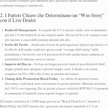
il live‑dealer il formato più affidabile per i giocatori esperti che desiderano
combinare strategia e autenticità.
2. I Fattori Chiave che Determinano un “Win‑Story”
con il Live Dealer
Bankroll Management
– La regola del 2 % è ancora valida: non scommettere
più del 2 % del bankroll su una singola mano. Nei tavoli live, le varianze sono
più marcate a causa delle puntate minime più alte.
Scelta del Tavolo
– Analizzare il tasso di partecipazione (players per hour) e il
livello di skill medio (indicato spesso come “average skill rating” dalle
piattaforme). Un tavolo con 6‑8 giocatori di livello medio‑basso aumenta le
probabilità di sfruttare errori avversari.
Importo del Buy‑in
– Un buy‑in troppo piccolo limita le possibilità di bluff;
troppo grande può spingere a giocare troppo cauti. L’ideale è un valore
compreso tra 50 e 100 volte il buy‑in minimo del torneo.
Timing delle Promozioni Black Friday
– Le offerte di deposito bonus,
free‑entry e cash‑back sono concentrate in questo periodo. Sfruttare un bonus
del 150 % con wagering 20x su giochi a bassa volatilità (RTP 98,5 %) permette
di aumentare il bankroll senza esporre troppo il capitale.
Un’analisi statistica di 12 000 mani giocate su “Royal Flush Live” durante il
Black Friday del 2025 mostra che i giocatori che hanno rispettato il 2 % di