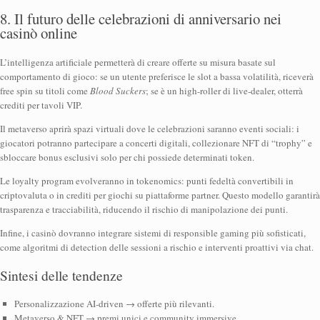
8. Il futuro delle celebrazioni di anniversario nei
casinò online
L’intelligenza artificiale permetterà di creare offerte su misura basate sul
comportamento di gioco: se un utente preferisce le slot a bassa volatilità, riceverà
free spin su titoli come
Blood Suckers
; se è un high‑roller di live‑dealer, otterrà
crediti per tavoli VIP.
Il metaverso aprirà spazi virtuali dove le celebrazioni saranno eventi sociali: i
giocatori potranno partecipare a concerti digitali, collezionare NFT di “trophy” e
sbloccare bonus esclusivi solo per chi possiede determinati token.
Le loyalty program evolveranno in tokenomics: punti fedeltà convertibili in
criptovaluta o in crediti per giochi su piattaforme partner. Questo modello garantirà
trasparenza e tracciabilità, riducendo il rischio di manipolazione dei punti.
Infine, i casinò dovranno integrare sistemi di responsible gaming più sofisticati,
come algoritmi di detection delle sessioni a rischio e interventi proattivi via chat.
Sintesi delle tendenze
Personalizzazione AI‑driven → offerte più rilevanti.
Metaverso & NFT → premi unici e community immersive.