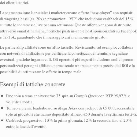
dei clienti storici.
La segmentazione è cruciale: i marketer creano offerte “new‑player” con requisiti
di wagering bassi (es. 20x) e promozioni “VIP” che includono cashback del 15 %
su tutte le scommesse live per una settimana. Queste offerte vengono distribuite
attraverso email dinamiche, notifiche push in‑app e post sponsorizzati su Facebook
e TikTok, garantendo che il messaggio arrivi al momento giusto.
Le partnership affiliate sono un altro tassello. Revistamito, ad esempio, collabora
con network di affiliazione per verificare la correttezza dei termini e segnalare
eventuali pratiche ingannevoli. Gli operatori più esperti includono codici promo
personalizzati per ogni affiliato, permettendo un tracciamento preciso del ROI e la
possibilità di ottimizzare le offerte in tempo reale.
Esempi di tattiche concrete
Free spin a tema anniversario: 75 spin su
Gonzo’s Quest
con RTP 95,97 % e
volatilità media.
Torneo a premi: leaderboard su
Mega Joker
con jackpot di €5.000, accessibile
solo ai giocatori che hanno depositato almeno €50 durante la settimana festiva.
Cashback progressivo: 10 % la prima giornata, 12 % la seconda, fino al 20 %
entro la fine dell’evento.