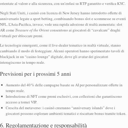
orientate al valore e alla sicurezza, con un’enfasi su RTP garantito e verifica KYC.
Negli Stati Uniti, i casinò con licenza di New Jersey hanno introdotto offerte di
anniversario legate a sport betting, combinando bonus slot e scommesse su eventi
NFL. L’Asia‑Pacifica, invece, vede una rapida adozione di realtà aumentata: slot
AR come
Treasure of the Orient
consentono ai giocatori di “cavalcare” draghi
virtuali per sbloccare premi.
Le tecnologie emergenti, come il live‑dealer tematico in realtà virtuale, stanno
cambiando il modo di festeggiare. Alcuni operatori hanno sperimentato tavoli di
blackjack in un “casino lounge” digitale, dove gli avatar dei giocatori
interagiscono in tempo reale.
Previsioni per i prossimi 5 anni
Aumento del 40 % delle campagne basate su AI per personalizzare offerte in
tempo reale.
Introduzione di NFT come premi esclusivi, con collezioni che garantiscono
accesso a tornei VIP.
Crescita del metaverso: i casinò creeranno “anniversary islands” dove i
giocatori possono esplorare ambienti tematici e riscattare bonus tramite token.
6. Regolamentazione e responsabilità