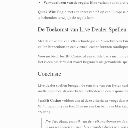
Verwaarlozen van de regels
: Elke variant van roulett
Quick Win:
Begin met een inzet van €5 op een Europese rou
te behouden terwijl je de regels leert.
De Toekomst van Live Dealer Spellen
Met de opkomst van VR‑technologie en 5G‑netwerken kunne
zullen binnenkort in een virtueel casino kunnen rondlopen
Voor nu biedt JustBit Casino al een solide basis met hoog
Het is een platform dat zowel beginners als gevorderde spel
Conclusie
Live dealer spellen brengen de sensatie van een fysiek cas
snelle opnames, diverse betaalmethoden en een responsieve
JustBit Casino
voldoet aan al deze criteria en voegt daar 
VIP‑programma aan toe. Of je nu een fan bent van blackjack
ervaring.
Pro Tip: Maak gebruik van de welkomstbonus en de cas
je langer spelen en meer leren zonder direct je eigen g