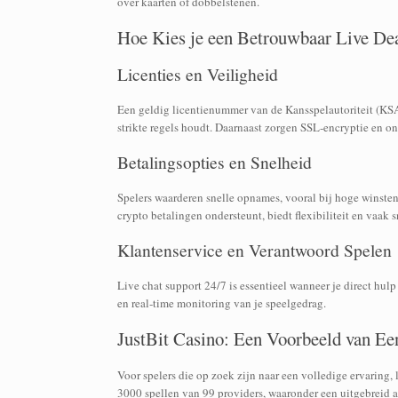
over kaarten of dobbelstenen.
Hoe Kies je een Betrouwbaar Live De
Licenties en Veiligheid
Een geldig licentienummer van de Kansspelautoriteit (KSA
strikte regels houdt. Daarnaast zorgen SSL‑encryptie en on
Betalingsopties en Snelheid
Spelers waarderen snelle opnames, vooral bij hoge winsten
crypto betalingen ondersteunt, biedt flexibiliteit en vaak sn
Klantenservice en Verantwoord Spelen
Live chat support 24/7 is essentieel wanneer je direct hul
en real‑time monitoring van je speelgedrag.
JustBit Casino: Een Voorbeeld van Ee
Voor spelers die op zoek zijn naar een volledige ervaring, 
3000 spellen van 99 providers, waaronder een uitgebreid aa