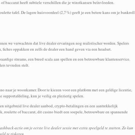
e of baccarat heeft subtiele verschillen die je winstkansen beïnvloeden.
lette tafel. De lagere huisvoordeel (2,7 %) geeft je een betere kans om je bankroll
n we verwachten dat live dealer ervaringen nog realistischer worden. Spelers
, fiches oppakken en zelfs de dealer een hand geven via een headset.
waardige streams, een breed scala aan spellen en een betrouwbare klantenservice.
ers tevreden stelt.
ino naar je woonkamer. Door te kiezen voor een platform met een geldige licentie,
 supportafdeling, kun je veilig en plezierig spelen.
een uitgebreid live dealer aanbod, crypto‑betalingen en een aantrekkelijk
, roulette of baccarat, dit casino biedt een soepele, betrouwbare en spannende
hback‑actie om je eerste live dealer sessie met extra speelgeld te starten. Zo kun
eld te riskeren.