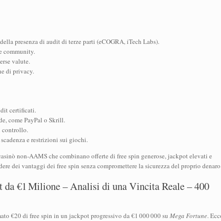
e della presenza di audit di terze parti (eCOGRA, iTech Labs).
 e community.
erse valute.
he di privacy.
t certificati.
e, come PayPal o Skrill.
 controllo.
scadenza e restrizioni sui giochi.
i casinò non‑AAMS che combinano offerte di free spin generose, jackpot elevati e
dere dei vantaggi dei free spin senza compromettere la sicurezza del proprio denaro
 da €1 Milione – Analisi di una Vincita Reale – 400
mato €20 di free spin in un jackpot progressivo da €1 000 000 su
Mega Fortune
. Ecc