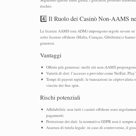
Seguendo queste linee guida, i giocatori possono trasformar
rischio.
4️⃣ Il Ruolo dei Casinò Non‑AAMS nell
Le licenze AAMS (ora ADM) impongono regole severe su bon
sotto licenze offshore (Malta, Curaçao, Gibilterra) e hanno 
generosi.
Vantaggi
Offerte più generose: molti siti non‑AAMS propongono fi
Varietà di slot: l’accesso a provider come NetEnt, Play
Tempi di payout rapidi: le transazioni in criptovaluta 
vincite dei free spin.
Rischi potenziali
Affidabilità: non tutti i casinò offshore sono regolamen
pagamenti.
Protezione dei dati: la normativa GDPR non è sempre ap
Assenza di tutela legale: in caso di controversie, il g