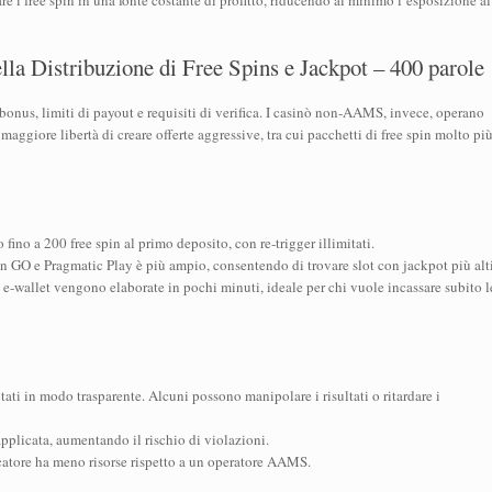
e i free spin in una fonte costante di profitto, riducendo al minimo l’esposizione al
a Distribuzione di Free Spins e Jackpot – 400 parole
us, limiti di payout e requisiti di verifica. I casinò non‑AAMS, invece, operano
maggiore libertà di creare offerte aggressive, tra cui pacchetti di free spin molto pi
no a 200 free spin al primo deposito, con re‑trigger illimitati.
’n GO e Pragmatic Play è più ampio, consentendo di trovare slot con jackpot più alti
o e‑wallet vengono elaborate in pochi minuti, ideale per chi vuole incassare subito l
tati in modo trasparente. Alcuni possono manipolare i risultati o ritardare i
plicata, aumentando il rischio di violazioni.
iocatore ha meno risorse rispetto a un operatore AAMS.