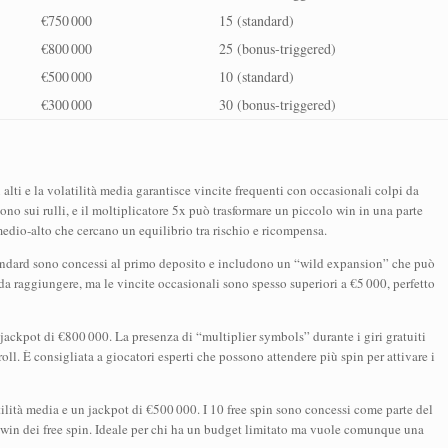
€750 000
15 (standard)
€800 000
25 (bonus‑triggered)
€500 000
10 (standard)
€300 000
30 (bonus‑triggered)
 alti e la volatilità media garantisce vincite frequenti con occasionali colpi da
iono sui rulli, e il moltiplicatore 5x può trasformare un piccolo win in una parte
medio‑alto che cercano un equilibrio tra rischio e ricompensa.
 standard sono concessi al primo deposito e includono un “wild expansion” che può
e da raggiungere, ma le vincite occasionali sono spesso superiori a €5 000, perfetto
 jackpot di €800 000. La presenza di “multiplier symbols” durante i giri gratuiti
kroll. È consigliata a giocatori esperti che possono attendere più spin per attivare i
ilità media e un jackpot di €500 000. I 10 free spin sono concessi come parte del
in dei free spin. Ideale per chi ha un budget limitato ma vuole comunque una