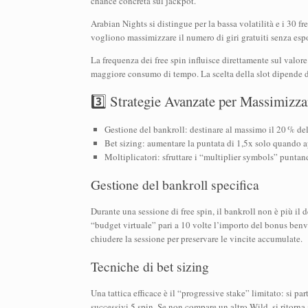
chance concreta sul jackpot.
Arabian Nights si distingue per la bassa volatilità e i 30 fre
vogliono massimizzare il numero di giri gratuiti senza espo
La frequenza dei free spin influisce direttamente sul valore
maggiore consumo di tempo. La scelta della slot dipende da
3️⃣ Strategie Avanzate per Massimizza
Gestione del bankroll: destinare al massimo il 20 % del c
Bet sizing: aumentare la puntata di 1,5x solo quando a
Moltiplicatori: sfruttare i “multiplier symbols” punta
Gestione del bankroll specifica
Durante una sessione di free spin, il bankroll non è più il 
“budget virtuale” pari a 10 volte l’importo del bonus benve
chiudere la sessione per preservare le vincite accumulate.
Tecniche di bet sizing
Una tattica efficace è il “progressive stake” limitato: si pa
successivi 5 spin. Se non compare un altro Wild, si ritorna