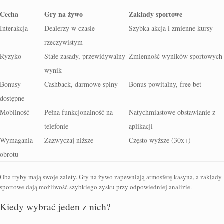
Cecha
Gry na żywo
Zakłady sportowe
Interakcja
Dealerzy w czasie
Szybka akcja i zmienne kursy
rzeczywistym
Ryzyko
Stałe zasady, przewidywalny
Zmienność wyników sportowych
wynik
Bonusy
Cashback, darmowe spiny
Bonus powitalny, free bet
dostępne
Mobilność
Pełna funkcjonalność na
Natychmiastowe obstawianie z
telefonie
aplikacji
Wymagania
Zazwyczaj niższe
Często wyższe (30x+)
obrotu
Oba tryby mają swoje zalety. Gry na żywo zapewniają atmosferę kasyna, a zakłady
sportowe dają możliwość szybkiego zysku przy odpowiedniej analizie.
Kiedy wybrać jeden z nich?