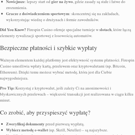
Nowicjusze
gier na żywo
: lepszy start od
, gdzie zasady są stałe i łatwe do
zrozumienia.
Gracze z doświadczeniem sportowym
: skoncentruj się na zakładach,
wykorzystując wiedzę o drużynach i formie zawodników.
Did You Know?
slotach
Firespin Casino oferuje specjalne turnieje w
, które łączą
elementy rywalizacji sportowej z losowością automatów.
Bezpieczne płatności i szybkie wypłaty
Ważnym elementem każdej platformy jest efektywność systemu płatności. Firespin
Casino umożliwia wpłaty kartą, przelewem oraz kryptowalutami (np. Bitcoin,
Ethereum). Dzięki temu możesz wybrać metodę, która jest dla Ciebie
najwygodniejsza.
Pro Tip:
Korzystaj z kryptowalut, jeśli zależy Ci na anonimowości i
błyskawicznych przelewach – większość transakcji jest realizowana w ciągu kilku
minut.
Co zrobić, aby przyspieszyć wypłatę?
Zweryfikuj dokumenty
przed pierwszą wypłatą.
Wybierz metodę e‑wallet
(np. Skrill, Neteller) – są najszybsze.