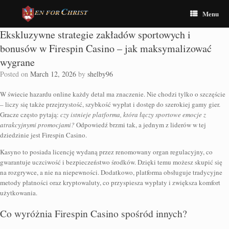
Menu
Ekskluzywne strategie zakładów sportowych i
bonusów w Firespin Casino – jak maksymalizować
wygrane
Posted on
March 12, 2026
by
shelby96
W świecie hazardu online każdy detal ma znaczenie. Nie chodzi tylko o szczęście
– liczy się także przejrzystość, szybkość wypłat i dostęp do szerokiej gamy gier.
Gracze często pytają:
czy istnieje platforma, która łączy sportowe emocje z
atrakcyjnymi promocjami?
Odpowiedź brzmi tak, a jednym z liderów w tej
dziedzinie jest Firespin Casino.
Kasyno to posiada licencję wydaną przez renomowany organ regulacyjny, co
gwarantuje uczciwość i bezpieczeństwo środków. Dzięki temu możesz skupić się
na rozgrywce, a nie na niepewności. Dodatkowo, platforma obsługuje tradycyjne
metody płatności oraz kryptowaluty, co przyspiesza wypłaty i zwiększa komfort
użytkowania.
Co wyróżnia Firespin Casino spośród innych?