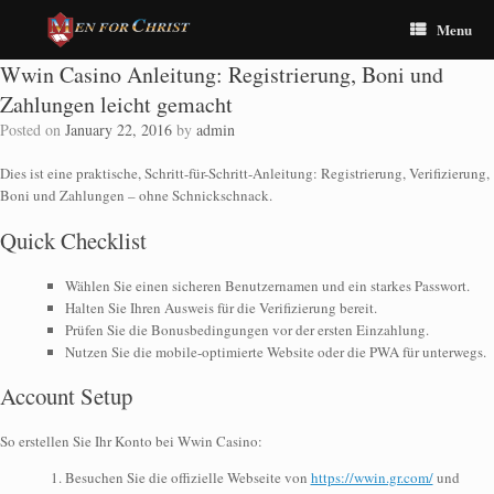
Menu
Wwin Casino Anleitung: Registrierung, Boni und
Zahlungen leicht gemacht
Posted on
January 22, 2016
by
admin
Dies ist eine praktische, Schritt-für-Schritt-Anleitung: Registrierung, Verifizierung,
Boni und Zahlungen – ohne Schnickschnack.
Quick Checklist
Wählen Sie einen sicheren Benutzernamen und ein starkes Passwort.
Halten Sie Ihren Ausweis für die Verifizierung bereit.
Prüfen Sie die Bonusbedingungen vor der ersten Einzahlung.
Nutzen Sie die mobile-optimierte Website oder die PWA für unterwegs.
Account Setup
So erstellen Sie Ihr Konto bei Wwin Casino:
Besuchen Sie die offizielle Webseite von
https://wwin.gr.com/
und