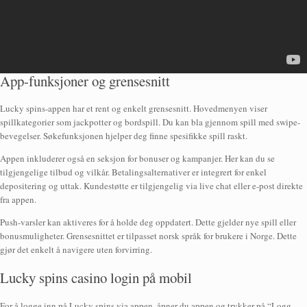
App-funksjoner og grensesnitt
Lucky spins-appen har et rent og enkelt grensesnitt. Hovedmenyen viser
spillkategorier som jackpotter og bordspill. Du kan bla gjennom spill med swipe-
bevegelser. Søkefunksjonen hjelper deg finne spesifikke spill raskt.
Appen inkluderer også en seksjon for bonuser og kampanjer. Her kan du se
tilgjengelige tilbud og vilkår. Betalingsalternativer er integrert for enkel
depositering og uttak. Kundestøtte er tilgjengelig via live chat eller e-post direkte
fra appen.
Push-varsler kan aktiveres for å holde deg oppdatert. Dette gjelder nye spill eller
bonusmuligheter. Grensesnittet er tilpasset norsk språk for brukere i Norge. Dette
gjør det enkelt å navigere uten forvirring.
Lucky spins casino login på mobil
For å logge inn på Lucky spins via appen, åpner du appen og trykker på “Logg