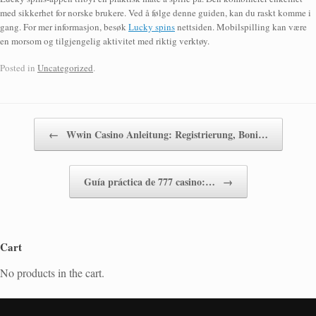
med sikkerhet for norske brukere. Ved å følge denne guiden, kan du raskt komme i
gang. For mer informasjon, besøk
Lucky spins
nettsiden. Mobilspilling kan være
en morsom og tilgjengelig aktivitet med riktig verktøy.
Posted in
Uncategorized
.
Post navigation
←
Wwin Casino Anleitung: Registrierung, Boni…
Guía práctica de 777 casino:…
→
Cart
No products in the cart.