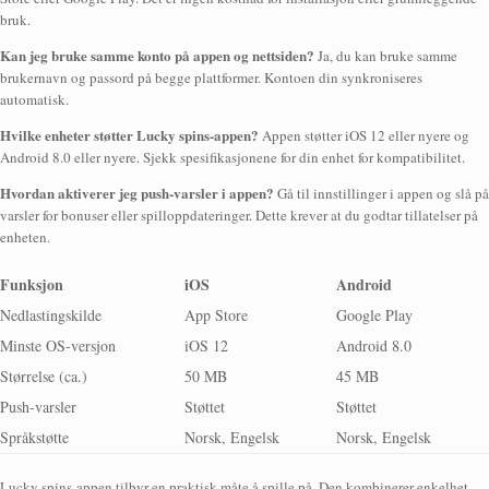
bruk.
Kan jeg bruke samme konto på appen og nettsiden?
Ja, du kan bruke samme
brukernavn og passord på begge plattformer. Kontoen din synkroniseres
automatisk.
Hvilke enheter støtter Lucky spins-appen?
Appen støtter iOS 12 eller nyere og
Android 8.0 eller nyere. Sjekk spesifikasjonene for din enhet for kompatibilitet.
Hvordan aktiverer jeg push-varsler i appen?
Gå til innstillinger i appen og slå på
varsler for bonuser eller spilloppdateringer. Dette krever at du godtar tillatelser på
enheten.
Funksjon
iOS
Android
Nedlastingskilde
App Store
Google Play
Minste OS-versjon
iOS 12
Android 8.0
Størrelse (ca.)
50 MB
45 MB
Push-varsler
Støttet
Støttet
Språkstøtte
Norsk, Engelsk
Norsk, Engelsk
Lucky spins-appen tilbyr en praktisk måte å spille på. Den kombinerer enkelhet