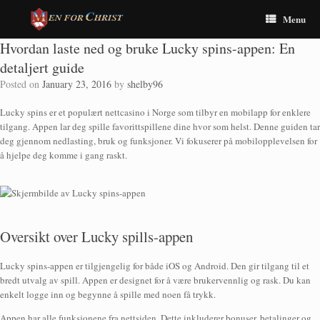
Menu
Hvordan laste ned og bruke Lucky spins-appen: En
detaljert guide
Posted on
January 23, 2016
by
shelby96
Lucky spins er et populært nettcasino i Norge som tilbyr en mobilapp for enklere
tilgang. Appen lar deg spille favorittspillene dine hvor som helst. Denne guiden tar
deg gjennom nedlasting, bruk og funksjoner. Vi fokuserer på mobilopplevelsen for
å hjelpe deg komme i gang raskt.
Oversikt over Lucky spills-appen
Lucky spins-appen er tilgjengelig for både iOS og Android. Den gir tilgang til et
bredt utvalg av spill. Appen er designet for å være brukervennlig og rask. Du kan
enkelt logge inn og begynne å spille med noen få trykk.
Appen har alle funksjonene fra nettsiden. Dette inkluderer bonuser, betalinger og